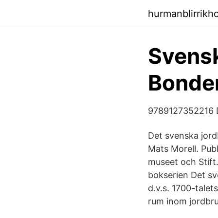
hurmanblirrikh
Svensk
Bonden
9789127352216 De
Det svenska jordb
Mats Morell. Pub
museet och Stift.
bokserien Det sv
d.v.s. 1700-tale
rum inom jordbru