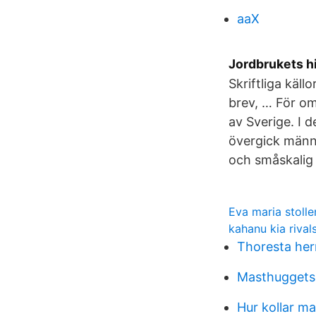
aaX
Jordbrukets hi
Skriftliga käll
brev, … För om
av Sverige. I 
övergick männi
och småskalig 
Eva maria stoll
kahanu kia rival
Thoresta her
Masthuggets 
Hur kollar m