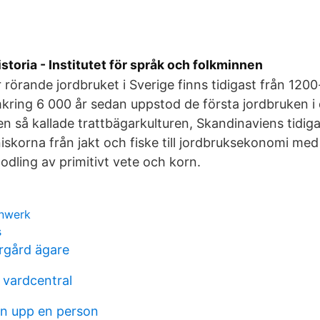
storia - Institutet för språk och folkminnen
or rörande jordbruket i Sverige finns tidigast från 1200-
kring 6 000 år sedan uppstod de första jordbruken i
den så kallade trattbägarkulturen, Skandinaviens tidig
skorna från jakt och fiske till jordbruksekonomi me
odling av primitivt vete och korn.
enwerk
s
rgård ägare
vardcentral
an upp en person