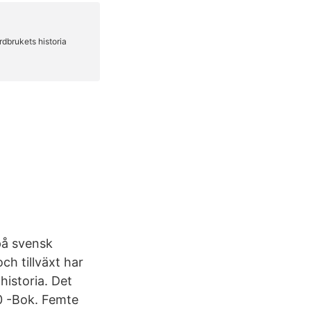
på svensk
h tillväxt har
historia. Det
0 -Bok. Femte