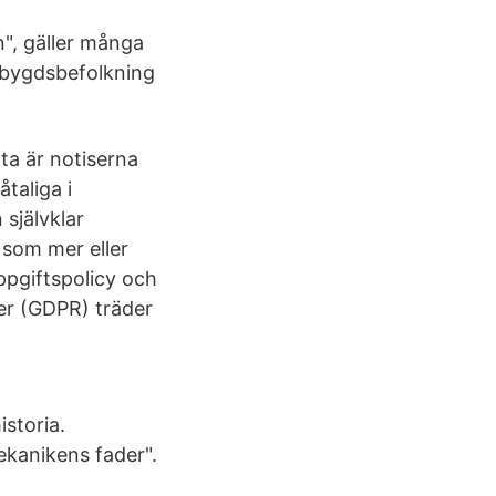
n", gäller många
sbygdsbefolkning
ta är notiserna
taliga i
självklar
 som mer eller
uppgiftspolicy och
er (GDPR) träder
istoria.
kanikens fader".