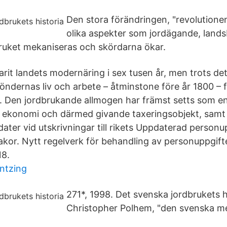
Den stora förändringen, "revolutione
olika aspekter som jordägande, land
bruket mekaniseras och skördarna ökar.
rit landets modernäring i sex tusen år, men trots det
ndernas liv och arbete – åtminstone före år 1800 – få
. Den jordbrukande allmogen har främst setts som en 
s ekonomi och därmed givande taxeringsobjekt, samt
ldater vid utskrivningar till rikets Uppdaterad person
kor. Nytt regelverk för behandling av personuppgift
18.
ntzing
271*, 1998. Det svenska jordbrukets h
Christopher Polhem, "den svenska me