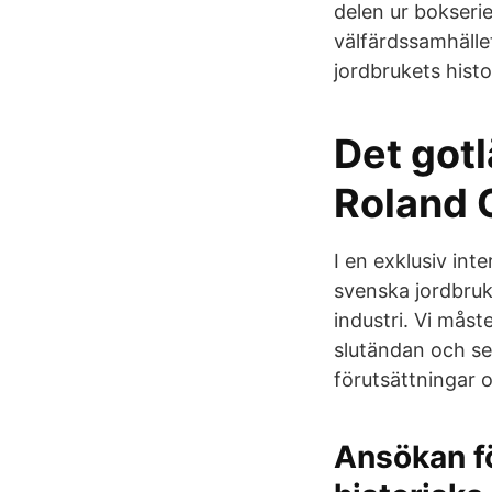
delen ur bokserie
välfärdssamhälle
jordbrukets hist
Det gotl
Roland O
I en exklusiv in
svenska jordbruk
industri. Vi måst
slutändan och se
förutsättningar 
Ansökan fö