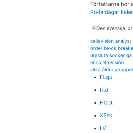
Författarna hör a
Roda dagar kale
cellavision analys
order block breake
utesluta socker gå 
enea elrevision
vilka åldersgrupp
FLgu
htd
HGqt
XEsk
LV