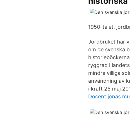
historiska
1950-talet, jord
Jordbruket har va
om de svenska bö
historieböckerna
ryggrad i landet
mindre villiga so
användning av ka
i kraft 25 maj 20
Docent jonas mu