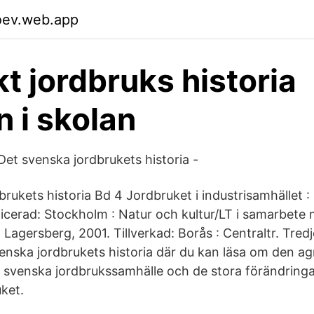
oev.web.app
t jordbruks historia
 i skolan
t svenska jordbrukets historia -
rukets historia Bd 4 Jordbruket i industrisamhället :
licerad: Stockholm : Natur och kultur/LT i samarbete
 Lagersberg, 2001. Tillverkad: Borås : Centraltr. Tredj
enska jordbrukets historia där du kan läsa om den ag
ts svenska jordbrukssamhälle och de stora förändrin
ket.