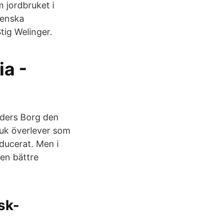
m jordbruket i
venska
tig Welinger.
ia -
nders Borg den
ruk överlever som
oducerat. Men i
en bättre
sk-