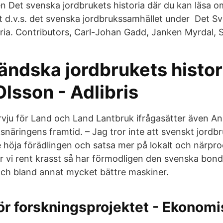
n Det svenska jordbrukets historia där du kan läsa o
t d.v.s. det svenska jordbrukssamhället under Det S
oria. Contributors, Carl-Johan Gadd, Janken Myrdal, S
ändska jordbrukets histor
lsson - Adlibris
tervju för Land och Land Lantbruk ifrågasätter även A
snäringens framtid. – Jag tror inte att svenskt jordb
e höja förädlingen och satsa mer på lokalt och närpr
r vi rent krasst så har förmodligen den svenska bond
och bland annat mycket bättre maskiner.
r forskningsprojektet - Ekonomi