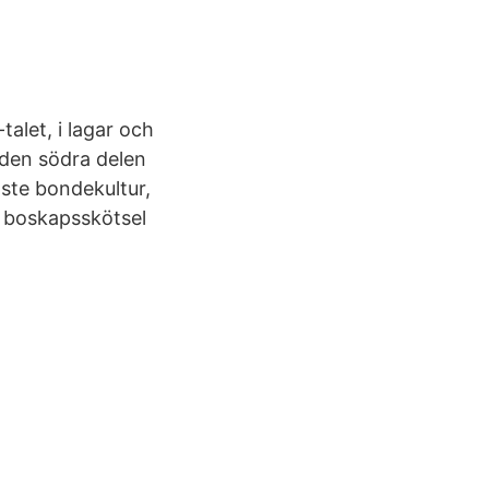
talet, i lagar och
 den södra delen
aste bondekultur,
d boskapsskötsel