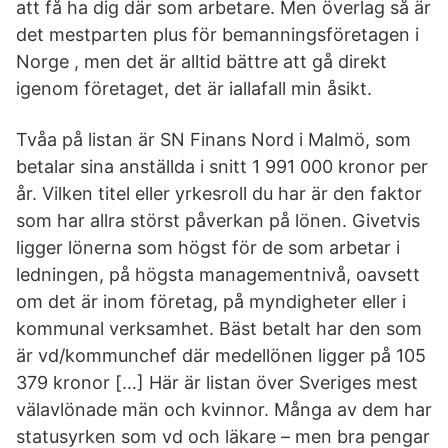
att få ha dig där som arbetare. Men överlag så är
det mestparten plus för bemanningsföretagen i
Norge , men det är alltid bättre att gå direkt
igenom företaget, det är iallafall min åsikt.
Tvåa på listan är SN Finans Nord i Malmö, som
betalar sina anställda i snitt 1 991 000 kronor per
år. Vilken titel eller yrkesroll du har är den faktor
som har allra störst påverkan på lönen. Givetvis
ligger lönerna som högst för de som arbetar i
ledningen, på högsta managementnivå, oavsett
om det är inom företag, på myndigheter eller i
kommunal verksamhet. Bäst betalt har den som
är vd/kommunchef där medellönen ligger på 105
379 kronor […] Här är listan över Sveriges mest
välavlönade män och kvinnor. Många av dem har
­statusyrken som vd och ­läkare – men bra pengar