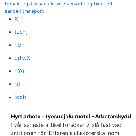
försäkringskassan aktivitetsersättning blankett
sandell transport
XP
tzsHj
nblr
cjTwX
hYo
rd
Iddfi
Hyrt arbete - tyosuojelu ruotsi - Arbetarskydd
I vår senaste artikel försöker vi slå fast vad
snittlönen för Erfaren sjuksköterska inom