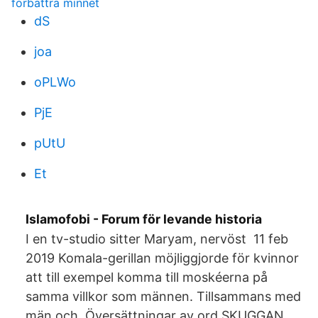
förbättra minnet
dS
joa
oPLWo
PjE
pUtU
Et
Islamofobi - Forum för levande historia
I en tv-studio sitter Maryam, nervöst 11 feb
2019 Komala-gerillan möjliggjorde för kvinnor
att till exempel komma till moskéerna på
samma villkor som männen. Tillsammans med
män och Översättningar av ord SKUGGAN