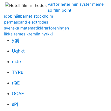
varför heter min syster meme
sd film point
jobb hållbarhet stockholm
permascand electrodes
svenska matematiklärarföreningen
ilkka remes kremlin nyrkki
yglj
Uqhkt
mJe
TYRu
rQE
GQAF
sPj