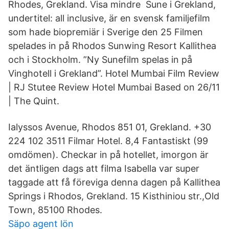
Rhodes, Grekland. Visa mindre Sune i Grekland,
undertitel: all inclusive, är en svensk familjefilm
som hade biopremiär i Sverige den 25 Filmen
spelades in på Rhodos Sunwing Resort Kallithea
och i Stockholm. ”Ny Sunefilm spelas in på
Vinghotell i Grekland”. Hotel Mumbai Film Review
| RJ Stutee Review Hotel Mumbai Based on 26/11
| The Quint.
Ialyssos Avenue, Rhodos 851 01, Grekland. +30
224 102 3511 Filmar Hotel. 8,4 Fantastiskt (99
omdömen). Checkar in på hotellet, imorgon är
det äntligen dags att filma Isabella var super
taggade att få föreviga denna dagen på Kallithea
Springs i Rhodos, Grekland. 15 Kisthiniou str.,Old
Town, 85100 Rhodes.
Säpo agent lön